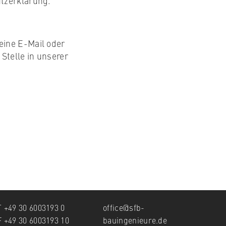
utzerklärung.
eine E-Mail oder
Stelle in unserer
T
+49 30 6003193 0
office@sfb-
F +49 30 6003193 10
bauingenieure.de